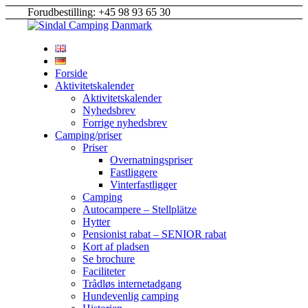
Forudbestilling: +45 98 93 65 30
Forside
Aktivitetskalender
Aktivitetskalender
Nyhedsbrev
Forrige nyhedsbrev
Camping/priser
Priser
Overnatningspriser
Fastliggere
Vinterfastligger
Camping
Autocampere – Stellplätze
Hytter
Pensionist rabat – SENIOR rabat
Kort af pladsen
Se brochure
Faciliteter
Trådløs internetadgang
Hundevenlig camping