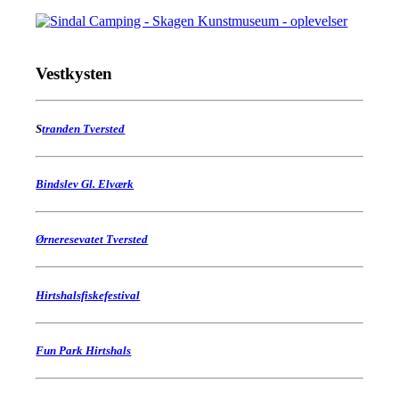
Vestkysten
S
tranden Tversted
Bindslev Gl. Elværk
Ørneresevatet Tversted
Hirtshalsfiskefestival
Fun Park Hirtshals