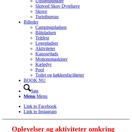
Udsigtspunkter
Slotved Skov Dyrehave
Skove
Turistbureau
Billeder
Campingpladsen
Bålpladsen
Teltfest
Legepladser
Aktiviteter
Kanosejlads
Motionsmaskiner
Kæledyr
Pool
Toilet og køkkenfaciliteter
BOOK NU
Søg
Menu
Menu
Link to Facebook
Link to Instagram
Oplevelser og aktiviteter omkring