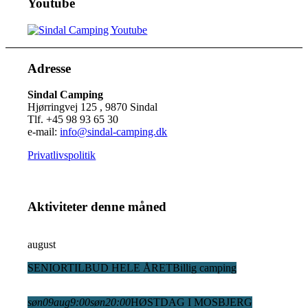
Youtube
Adresse
Sindal Camping
Hjørringvej 125 , 9870 Sindal
Tlf. +45 98 93 65 30
e-mail:
info@sindal-camping.dk
Privatlivspolitik
Aktiviteter denne måned
august
SENIORTILBUD HELE ÅRET
Billig camping
søn
09
aug
9:00
søn
20:00
HØSTDAG I MOSBJERG