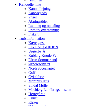
Historien
Kanoudlejning
Kanoudlejning
Kanosejlads
Priser
Åbningstider
Isætning og ophaling
Primitiv overnatning
Fiskeri
Turistinformation
Kære gæst
SINDAL GUIDEN
Uggerby Å
Rubjerg Knude Fyr
Fårup Sommerland
Ørnereservatet
Nordsøoceanariet
Golf
Cykelferie
Martinus Hus
Sindal Mølle
Mosbjerg Landbrugsmuseum
Herregårde
Kunst
Kirker