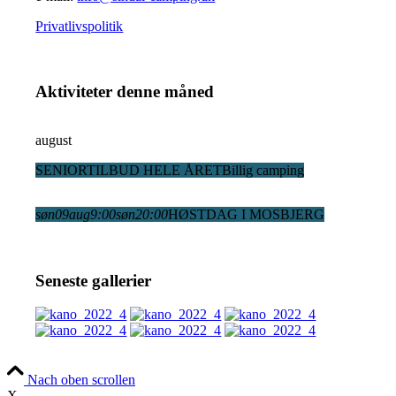
Privatlivspolitik
Aktiviteter denne måned
august
SENIORTILBUD HELE ÅRET
Billig camping
søn
09
aug
9:00
søn
20:00
HØSTDAG I MOSBJERG
Seneste gallerier
Nach oben scrollen
X