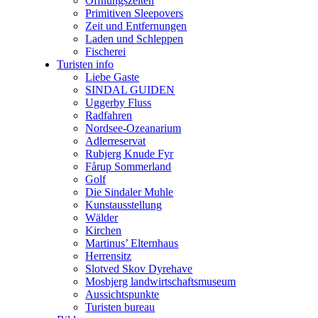
Öffnungszeiten
Primitiven Sleepovers
Zeit und Entfernungen
Laden und Schleppen
Fischerei
Turisten info
Liebe Gaste
SINDAL GUIDEN
Uggerby Fluss
Radfahren
Nordsee-Ozeanarium
Adlerreservat
Rubjerg Knude Fyr
Fårup Sommerland
Golf
Die Sindaler Muhle
Kunstausstellung
Wälder
Kirchen
Martinus’ Elternhaus
Herrensitz
Slotved Skov Dyrehave
Mosbjerg landwirtschaftsmuseum
Aussichtspunkte
Turisten bureau