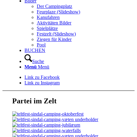
Bilder
Der Campingplatz
Feurplaze (Slideshow)
Kanufahren
Aktivitäten Bilder
Spielplätze
Festzelt (Slideshow)
Ziegen für Kinder
Pool
BUCHEN
Suche
Menü
Menü
Link zu Facebook
Link zu Instagram
Partei im Zelt