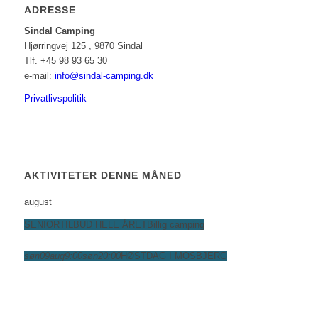
ADRESSE
Sindal Camping
Hjørringvej 125 , 9870 Sindal
Tlf. +45 98 93 65 30
e-mail:
info@sindal-camping.dk
Privatlivspolitik
AKTIVITETER DENNE MÅNED
august
SENIORTILBUD HELE ÅRET
Billig camping
søn
09
aug
9:00
søn
20:00
HØSTDAG I MOSBJERG